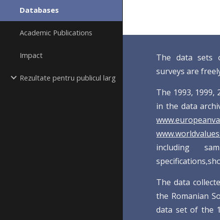
Databases
Academic Publications
Impact
The data sets 
surveys are freel
Rezultate pentru publicul larg
The 1993, 1999, 
in the data arch
www.europeanval
www.worldvalues
including sa
specifications,sh
The data collect
the Romanian Soc
data set of the 