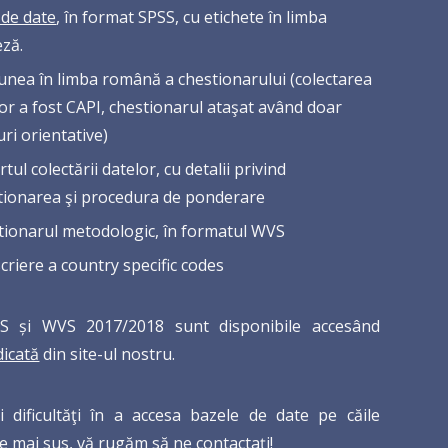
 de date
, în format SPSS, cu etichete în limba
eză.
unea în limba română a chestionarului (colectarea
or a fost CAPI, chestionarul ataşat având doar
ri orientative)
tul colectării datelor, cu detalii privind
tionarea şi procedura de ponderare
tionarul metodologic, în formatul WVS
criere a country specific codes
S și WVS 2017/2018 sunt disponibile accesând
dicată
din site-ul nostru.
i dificultăţi în a accesa bazele de date pe căile
e mai sus, vă rugăm să ne
contactaţi
!