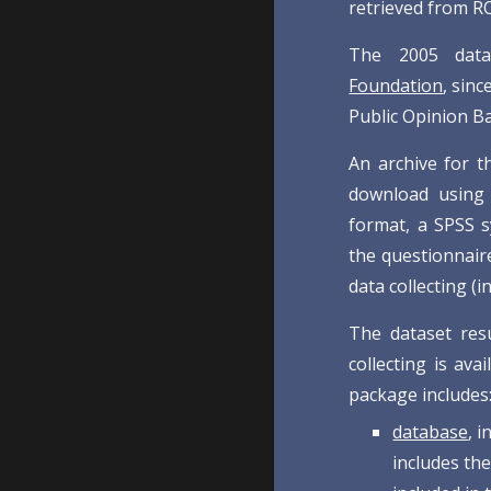
retrieved from R
The 2005 data
Foundation
, sin
Public Opinion 
An archive for t
download using
format, a SPSS s
the questionnair
data collecting (i
The dataset re
collecting is av
package includes
database
, 
includes the