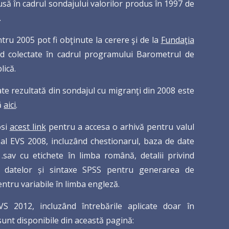
să în cadrul sondajului valorilor produs în 1997 de
.
tru 2005 pot fi obţinute la cerere şi de la
Fundaţia
ind colectate în cadrul programului Barometrul de
lică.
te rezultată din sondajul cu migranţi din 2008 este
ă
aici
.
si
acest link
pentru a accesa o arhivă pentru valul
al EVS 2008, incluzând chestionarul, baza de date
.sav cu etichete în limba română, detalii privind
a datelor și sintaxe SPSS pentru generarea de
entru variabile în limba engleză.
S 2012, incluzând întrebările aplicate doar în
unt disponibile din această pagină: