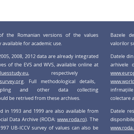
of the Romanian versions of the values
Bazele de
y available for academic use.
valorilor 
2005, 2008, 2012 data are already integrated
Datele din
ives of the EVS and WVS, available online at
arhivele 
uesstudy.eu
, respectively
www.europ
survey.org
. Full methodological details,
www.world
mpling and other data collecting
infrmațiil
ould be retrived from these archives.
colectare a
ed in 1993 and 1999 are also available from
Datele re
ial Data Archive (RODA:
www.roda.ro
). The
disponibi
1997 UB-ICCV survey of values can also be
www.roda.