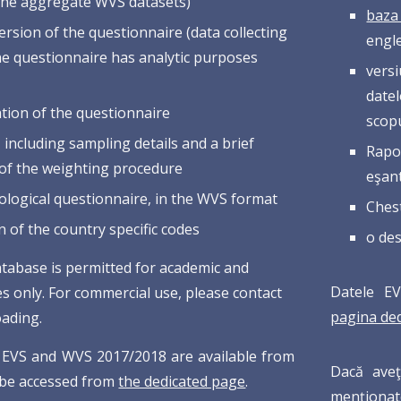
 the aggregate WVS datasets)
baza
rsion of the questionnaire (data collecting
engl
he questionnaire has analytic purposes
versi
datel
ation of the questionnaire
scopu
, including sampling details and a brief
Rapor
 of the weighting procedure
eşan
logical questionnaire, in the WVS format
Ches
n of the country specific codes
o des
atabase is permitted for academic and
Datele EV
s only. For commercial use, please contact
pagina de
ading.
 EVS and WVS 2017/2018 are available from
Dacă aveţ
 be accessed from
the dedicated page
.
menţionat