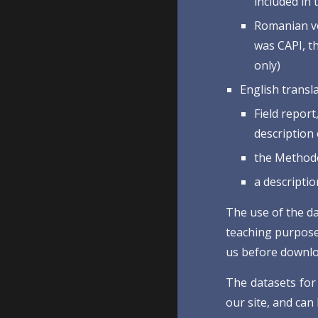
included in
Romanian ve
was CAPI, t
only)
English transl
Field report
description
the Methodo
a descriptio
The use of the d
teaching purpose
us before downlo
The datasets for
our site, and can