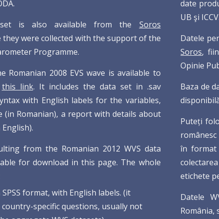
ODA.
date produ
UB şi ICCV
set is also available from the
Soros
ce they were collected with the support of the
Datele pen
Barometer Programme.
Soros
, fi
Opinie Pub
he Romanian 2008 EVS wave is available to
this link
. It includes the data set in .sav
Baza de da
yntax with English labels for the variables,
disponibil
e (in Romanian), a report with details about
Puteți folo
n English).
românesc 
sulting from the Romanian 2012 WVS data
în format 
ailable for download in this page. The whole
colectare
:
etichete p
in SPSS format, with English labels. (it
Datele WV
 country-specific questions, usually not
România, s