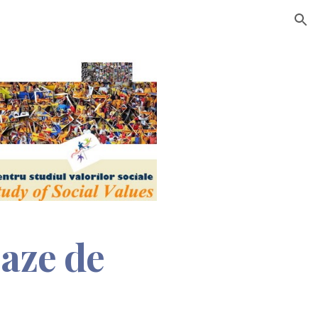
ion
aze de